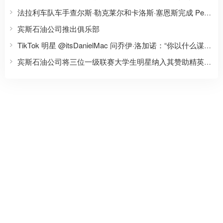
法拉利车队车手查尔斯·勒克莱尔和卡洛斯·塞恩斯完成 Pennzoil 的“信任或挑战”挑战
宾斯石油公司推出俱乐部
TikTok 明星 @itsDanielMac 问乔伊·洛加诺：“你以什么谋生？”
宾斯石油公司将三位一级联赛大学生明星纳入其赞助精英运动员名单