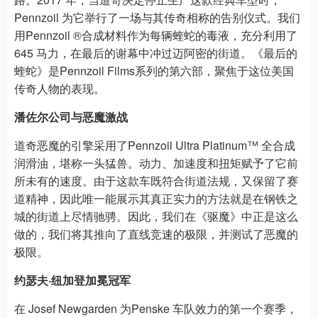
Pennzoil 为它举行了一场与其传奇相称的告别仪式。我们
用Pennzoil ®合成材料作为每辆蝰蛇的毒液，充分利用了
645 马力，在最后的谢幕中冲过迈阿密的街道。《最后的
蝰蛇》是Pennzoil Films系列的第六部，聚焦于这位美国
传奇人物的表现。
潘佐尔公司与恶魔激战
道奇恶魔的引擎采用了Pennzoil Ultra Platinum™ 全合成
润滑油，堪称一头猛兽。动力、加速度和扭矩赋予了它前
所未有的速度。由于这款车既符合街道法规，又保留了赛
道精神，因此唯一能展示其真正实力的方法就是在钢铁之
城的街道上尽情驰骋。因此，我们在《驱魔》中正是这么
做的，我们将其推向了直线竞速的极限，并测试了恶魔的
极限。
约瑟夫·纽加登加冕冠军
在 Josef Newgarden 为Penske 车队效力的第一个赛季，