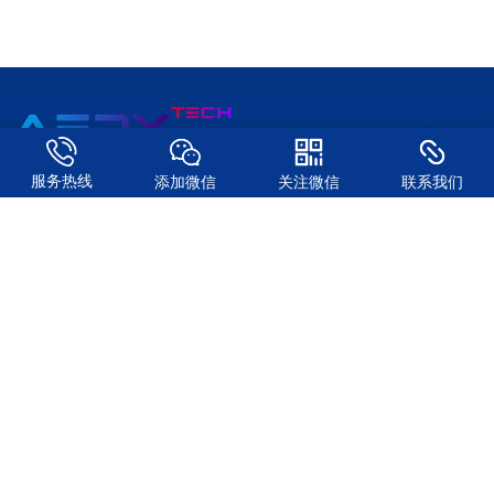
服务热线
添加微信
关注微信
联系我们
可信赖的物联网系统集成商和IT产品、服务提供商
阿尔西智控技术有限公司专注于物联网系统集成和工业网络安全，提
供一体化物联网解决方案
解决方案
工业网络安全
能耗监测管理
工业储能节能
碳中和碳排放