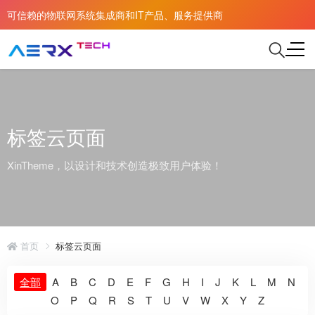
可信赖的物联网系统集成商和IT产品、服务提供商
标签云页面
XinTheme，以设计和技术创造极致用户体验！
首页
标签云页面
全部
A
B
C
D
E
F
G
H
I
J
K
L
M
N
O
P
Q
R
S
T
U
V
W
X
Y
Z