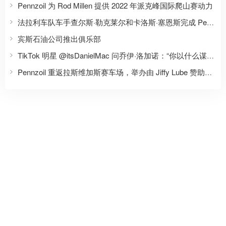
Pennzoil 为 Rod Millen 提供 2022 年派克峰国际爬山赛动力
法拉利车队车手查尔斯·勒克莱尔和卡洛斯·塞恩斯完成 Pennzoil 的“信任或挑战”挑战
宾斯石油公司推出俱乐部
TikTok 明星 @itsDanielMac 问乔伊·洛加诺：“你以什么谋生？”
Pennzoil 重返拉斯维加斯赛车场，举办由 Jiffy Lube 赞助的第五届 Pennzoil 400 赛事